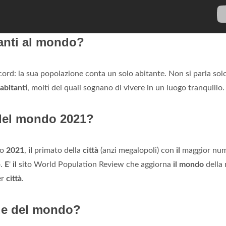
tanti al mondo?
ord: la sua popolazione conta un solo abitante. Non si parla solo
abitanti
, molti dei quali sognano di vivere in un luogo tranquillo.
 del mondo 2021?
no
2021
,
il
primato della
città
(anzi megalopoli) con
il
maggior num
o.
E
'
il
sito World Population Review che aggiorna
il mondo
della 
er
città
.
nde del mondo?