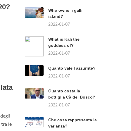
020?
Who owns li galli
island?
2022-01-07
What is Kali the
goddess of?
2022-01-07
Quanto vale l azzurrite?
2022-01-07
lata
Quanto costa la
bottiglia Cà del Bosco?
2022-01-07
degli
Che cosa rappresenta la
tra le
varianza?