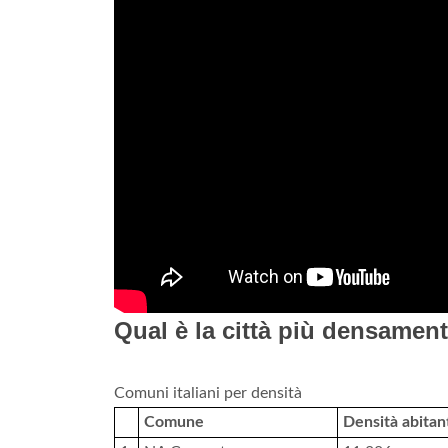
Qual è la città più densament
Comuni italiani per densità
Comune
Densità abitan