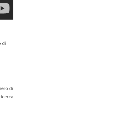
 di
ero di
ricerca