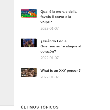
Qual è la morale della
favola Il corvo e la
volpe?
2022-01-07
¿Cuándo Eddie
Guerrero sufre ataque al
corazón?
2022-01-07
What is an XXY person?
2022-01-07
ÚLTIMOS TÓPICOS