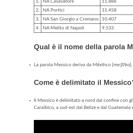
1.
NA Casavatore
11.886
2.
NA Portici
11.458
3.
NA San Giorgio a Cremano
10.407
4.
NA Melito di Napoli
9.533
Qual è il nome della parola 
La parola Messico deriva da Mēxihco [me:ʃiʔko], 
Come è delimitato il Messico
Il Messico è delimitato a nord dal confine con gl
Caraibico, a sud-est dal Belize e dal Guatemala e