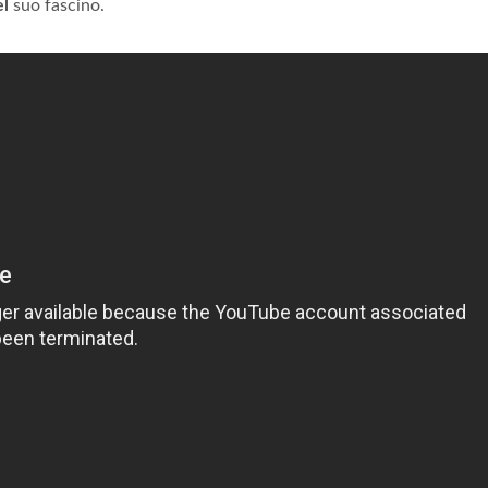
el
suo fascino.