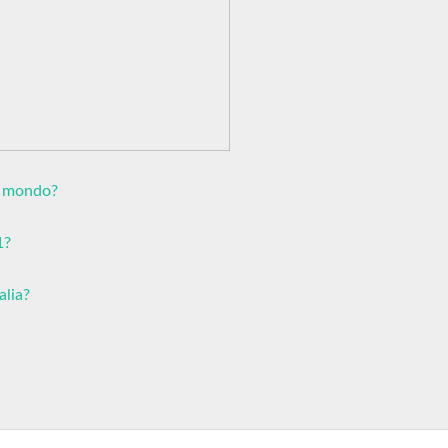
l mondo?
1?
alia?