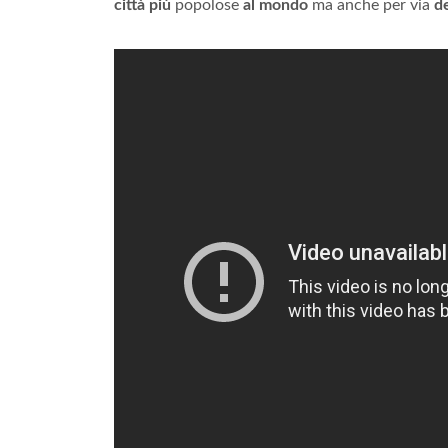
città più
popolose
al mondo
ma anche per via
d