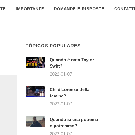
 TE
IMPORTANTE
DOMANDE E RISPOSTE
CONTATT
TÓPICOS POPULARES
Quando è nata Taylor
Swift?
2022-01-07
Chi è Lorenzo della
femine?
2022-01-07
Quando si usa potremo
o potremmo?
2022-01-07