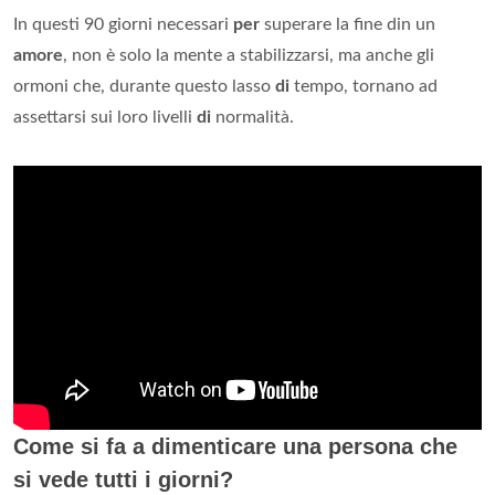
In questi 90 giorni necessari
per
superare la fine din un
amore
, non è solo la mente a stabilizzarsi, ma anche gli
ormoni che, durante questo lasso
di
tempo, tornano ad
assettarsi sui loro livelli
di
normalità.
Come si fa a dimenticare una persona che
si vede tutti i giorni?