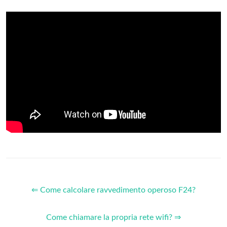
⇐ Come calcolare ravvedimento operoso F24?
Come chiamare la propria rete wifi? ⇒