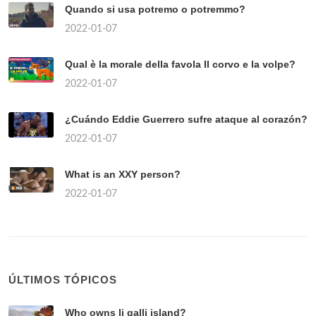
Quando si usa potremo o potremmo?
2022-01-07
Qual è la morale della favola Il corvo e la volpe?
2022-01-07
¿Cuándo Eddie Guerrero sufre ataque al corazón?
2022-01-07
What is an XXY person?
2022-01-07
ÚLTIMOS TÓPICOS
Who owns li galli island?