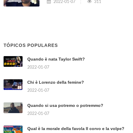
2022-01-07
311
TÓPICOS POPULARES
Quando è nata Taylor Swift?
2022-01-07
Chi è Lorenzo della femine?
2022-01-07
Quando si usa potremo o potremmo?
2022-01-07
Qual è la morale della favola Il corvo e la volpe?