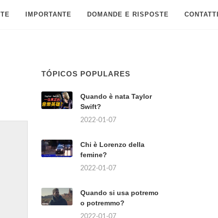
 TE
IMPORTANTE
DOMANDE E RISPOSTE
CONTATT
TÓPICOS POPULARES
Quando è nata Taylor
Swift?
2022-01-07
Chi è Lorenzo della
femine?
2022-01-07
Quando si usa potremo
o potremmo?
2022-01-07