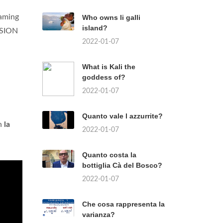
eaming
Who owns li galli
island?
ISION
2022-01-07
What is Kali the
goddess of?
2022-01-07
Quanto vale l azzurrite?
on
la
2022-01-07
Quanto costa la
bottiglia Cà del Bosco?
2022-01-07
Che cosa rappresenta la
varianza?