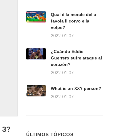
Qual è la morale della
favola Il corvo e la
volpe?
2022-01-07
¿Cuándo Eddie
Guerrero sufre ataque al
corazón?
2022-01-07
What is an XXY person?
2022-01-07
 3?
ÚLTIMOS TÓPICOS