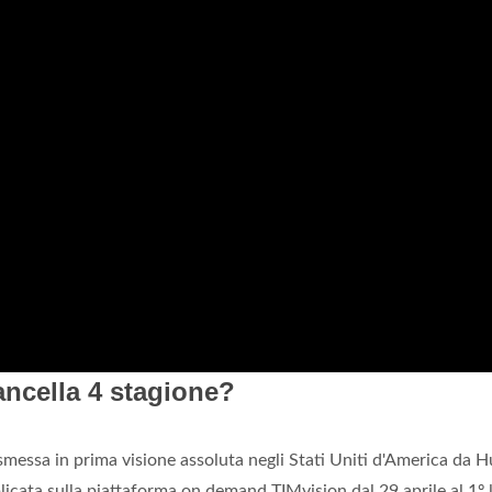
ancella 4 stagione?
messa in prima visione assoluta negli Stati Uniti d'America da H
icata sulla piattaforma on demand TIMvision dal 29 aprile al 1º 