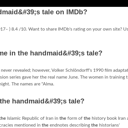
ndmaid&#39;s tale on IMDb?
2017– ) 8.4 /10. Want to share IMDb's rating on your own site? U
ame in the handmaid&#39;s tale?
s never revealed; however, Volker Schlöndorff's 1990 film adapta
ision series gave her the real name June. The women in training 
night. The names are "Alma.
n the handmaid&#39;s tale?
the
Islamic Republic of Iran in
the
form of
the
history book Iran
cracies mentioned in
the
endnotes describing
the
historians'