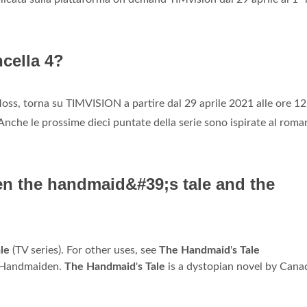
ncella 4?
Moss, torna su TIMVISION a partire dal 29 aprile 2021 alle ore 12
Anche le prossime dieci puntate della serie sono ispirate al roma
en the handmaid&#39;s tale and the
ale
(TV series). For other uses, see
The Handmaid
'
s Tale
Handmaiden.
The Handmaid
'
s Tale
is a dystopian novel by Cana