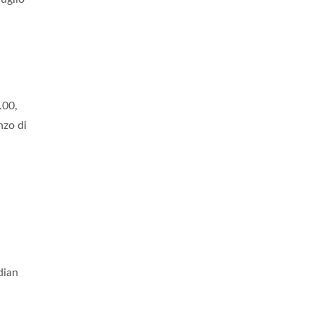
.00,
nzo di
dian