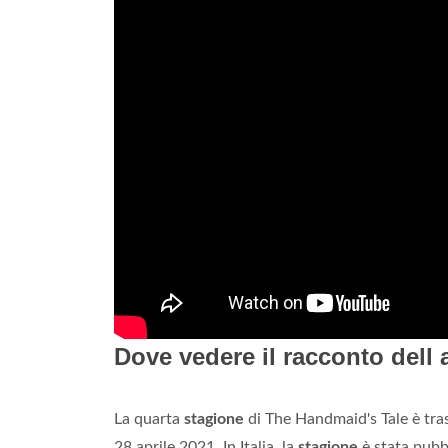
Dove vedere il racconto dell 
La quarta
stagione
di The Handmaid's Tale è tras
28 aprile 2021. In Italia, la
stagione
è stata pubbl