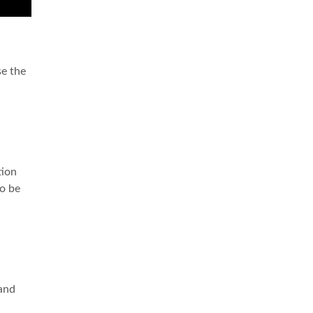
se the
tion
to be
 and