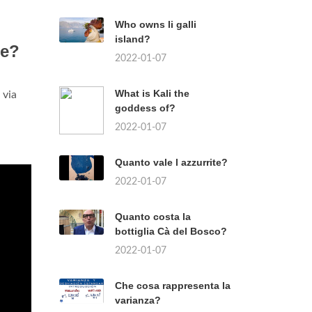
Who owns li galli
island?
ne?
2022-01-07
What is Kali the
 via
goddess of?
2022-01-07
Quanto vale l azzurrite?
2022-01-07
Quanto costa la
bottiglia Cà del Bosco?
2022-01-07
Che cosa rappresenta la
varianza?