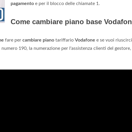
pagamento
e per il blocco delle chiamate 1.
Come cambiare piano base Vodafo
me
fare per
cambiare piano
tariffario
Vodafone
e se vuoi riuscirci
l numero 190, la numerazione per l'assistenza clienti del gestore,