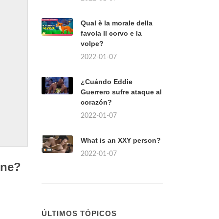
Qual è la morale della
favola Il corvo e la
volpe?
2022-01-07
¿Cuándo Eddie
Guerrero sufre ataque al
corazón?
2022-01-07
What is an XXY person?
2022-01-07
one?
ÚLTIMOS TÓPICOS