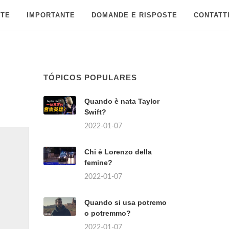
 TE
IMPORTANTE
DOMANDE E RISPOSTE
CONTATT
TÓPICOS POPULARES
Quando è nata Taylor
Swift?
2022-01-07
Chi è Lorenzo della
femine?
2022-01-07
Quando si usa potremo
o potremmo?
2022-01-07