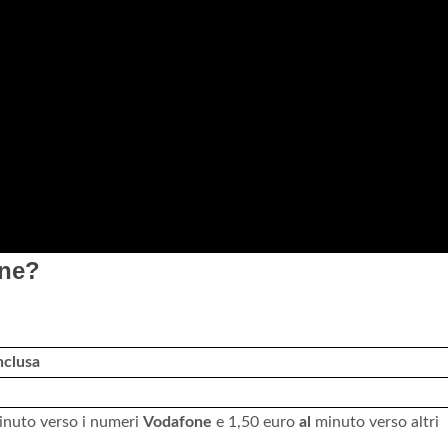
one?
nclusa
nuto verso i numeri
Vodafone
e 1,50 euro
al
minuto verso altri