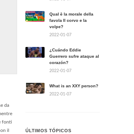
Qual è la morale della
favola Il corvo e la
volpe?
2022-01-07
¿Cuándo Eddie
Guerrero sufre ataque al
corazón?
2022-01-07
What is an XXY person?
2022-01-07
se da
mentre
 fonti
on il
ÚLTIMOS TÓPICOS