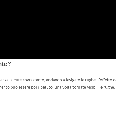
nte?
za la cute sovrastante, andando a levigare le rughe. L'effetto d
mento può essere poi ripetuto, una volta tornate visibili le rughe.