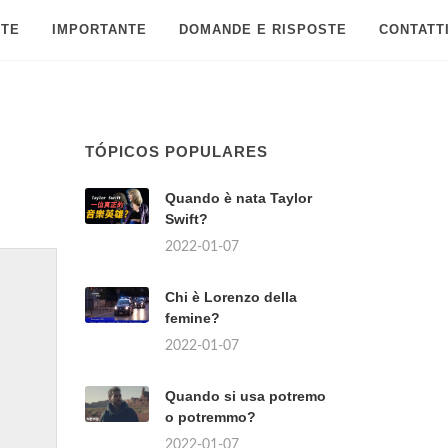
 TE
IMPORTANTE
DOMANDE E RISPOSTE
CONTATT
TÓPICOS POPULARES
Quando è nata Taylor
Swift?
2022-01-07
Chi è Lorenzo della
femine?
2022-01-07
Quando si usa potremo
o potremmo?
2022-01-07