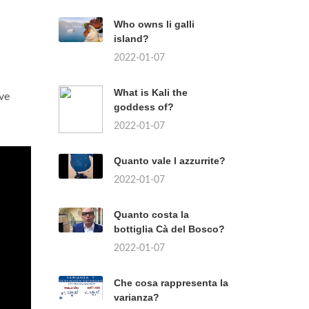
Who owns li galli
island?
2022-01-07
What is Kali the
ive
goddess of?
2022-01-07
Quanto vale l azzurrite?
2022-01-07
Quanto costa la
bottiglia Cà del Bosco?
2022-01-07
Che cosa rappresenta la
varianza?