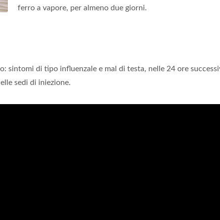
ferro a vapore, per almeno due giorni.
 sintomi di tipo influenzale e mal di testa, nelle 24 ore success
lle sedi di iniezione.