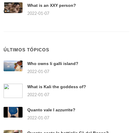
What is an XXY person?
2022-01-07
ÚLTIMOS TÓPICOS
Who owns li galli island?
2022-01-07
What is Kali the goddess of?
2022-01-07
Quanto vale l azzurrite?
2022-01-07