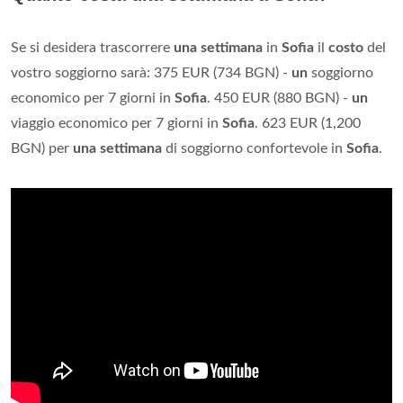
Se si desidera trascorrere
una settimana
in
Sofia
il
costo
del
vostro soggiorno sarà: 375 EUR (734 BGN) -
un
soggiorno
economico per 7 giorni in
Sofia
. 450 EUR (880 BGN) -
un
viaggio economico per 7 giorni in
Sofia
. 623 EUR (1,200
BGN) per
una settimana
di soggiorno confortevole in
Sofia
.