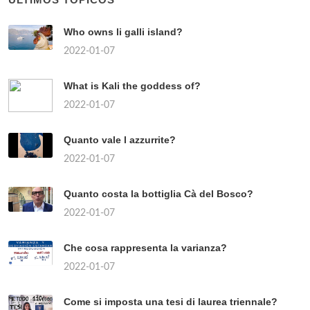
Who owns li galli island?
2022-01-07
What is Kali the goddess of?
2022-01-07
Quanto vale l azzurrite?
2022-01-07
Quanto costa la bottiglia Cà del Bosco?
2022-01-07
Che cosa rappresenta la varianza?
2022-01-07
Come si imposta una tesi di laurea triennale?