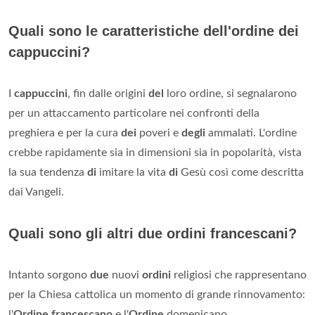
Quali sono le caratteristiche dell'ordine dei
cappuccini?
I
cappuccini
, fin dalle origini
del
loro ordine, si segnalarono
per un attaccamento particolare nei confronti della
preghiera e per la cura
dei
poveri e
degli
ammalati. L'ordine
crebbe rapidamente sia in dimensioni sia in popolarità, vista
la sua tendenza
di
imitare la vita
di
Gesù così come descritta
dai Vangeli.
Quali sono gli altri due ordini francescani?
Intanto sorgono
due
nuovi
ordini
religiosi che rappresentano
per la Chiesa cattolica un momento di grande rinnovamento:
l'
Ordine francescano
e l'
Ordine
domenicano.