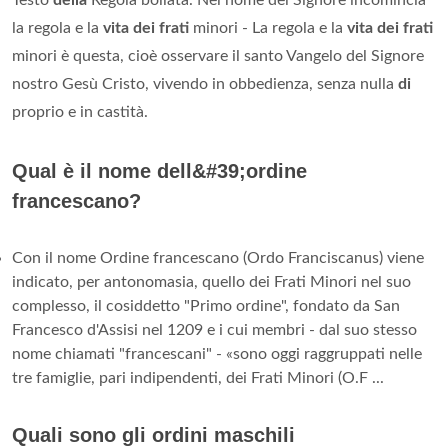
Testo
della
Regola bollata. Nel nome del Signore incomincia
la regola e la
vita dei frati
minori - La regola e la
vita dei frati
minori è questa, cioè osservare il santo Vangelo del Signore
nostro Gesù Cristo, vivendo in obbedienza, senza nulla
di
proprio e in castità.
Qual è il nome dell&#39;ordine
francescano?
Con il nome Ordine francescano (Ordo Franciscanus) viene
indicato, per antonomasia, quello dei Frati Minori nel suo
complesso, il cosiddetto "Primo ordine", fondato da San
Francesco d'Assisi nel 1209 e i cui membri - dal suo stesso
nome chiamati "francescani" - «sono oggi raggruppati nelle
tre famiglie, pari indipendenti, dei Frati Minori (O.F ...
Quali sono gli ordini maschili