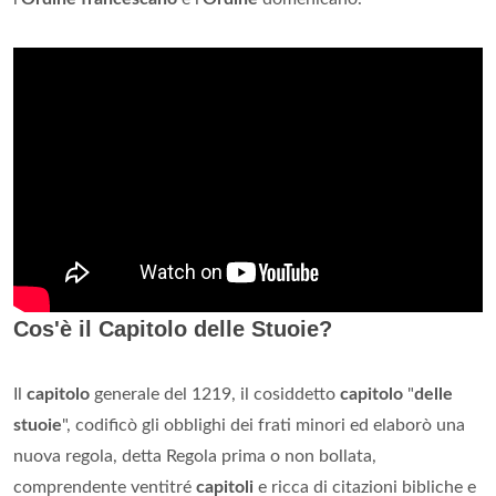
Cos'è il Capitolo delle Stuoie?
Il
capitolo
generale del 1219, il cosiddetto
capitolo
"
delle
stuoie
", codificò gli obblighi dei frati minori ed elaborò una
nuova regola, detta Regola prima o non bollata,
comprendente ventitré
capitoli
e ricca di citazioni bibliche e