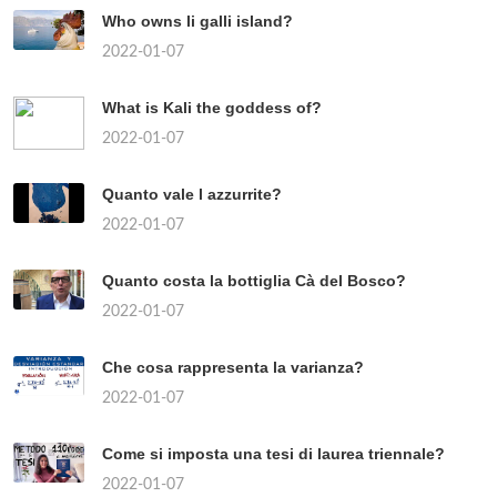
Who owns li galli island?
2022-01-07
What is Kali the goddess of?
2022-01-07
Quanto vale l azzurrite?
2022-01-07
Quanto costa la bottiglia Cà del Bosco?
2022-01-07
Che cosa rappresenta la varianza?
2022-01-07
Come si imposta una tesi di laurea triennale?
2022-01-07