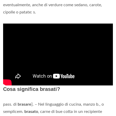
eventualmente, anche di verdure come sedano, carote,
cipolle o patate: s.
Cosa significa brasati?
pass. di
brasare
]. – Nel linguaggio di cucina, manzo b., o
semplicem.
brasato
, carne di bue cotta in un recipiente