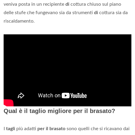
veniva posta in un recipiente
di
cottura chiuso sul piano
delle stufe che fungevano sia da strumenti
di
cottura sia da
riscaldamento.
Qual è il taglio migliore per il brasato?
I
tagli
più adatti
per il brasato
sono quelli che si ricavano dai