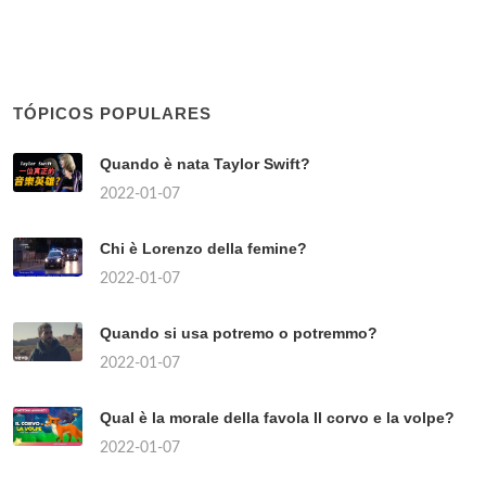
TÓPICOS POPULARES
Quando è nata Taylor Swift?
2022-01-07
Chi è Lorenzo della femine?
2022-01-07
Quando si usa potremo o potremmo?
2022-01-07
Qual è la morale della favola Il corvo e la volpe?
2022-01-07