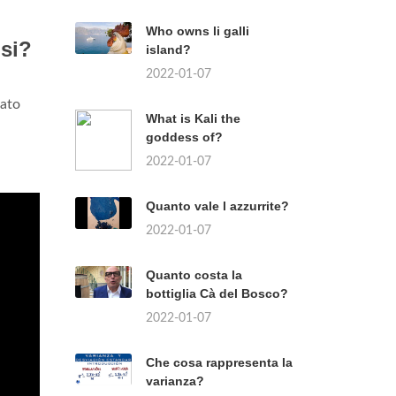
Who owns li galli
osi?
island?
2022-01-07
sato
What is Kali the
goddess of?
2022-01-07
Quanto vale l azzurrite?
2022-01-07
Quanto costa la
bottiglia Cà del Bosco?
2022-01-07
Che cosa rappresenta la
varianza?