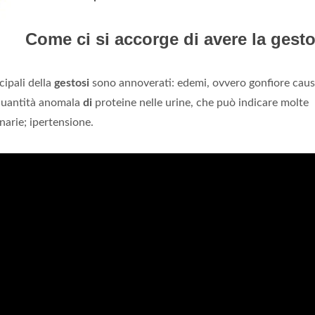
Come ci si accorge di avere la gest
cipali della
gestosi
sono annoverati: edemi, ovvero gonfiore cau
 quantità anomala
di
proteine nelle urine, che può indicare molte
inarie; ipertensione.