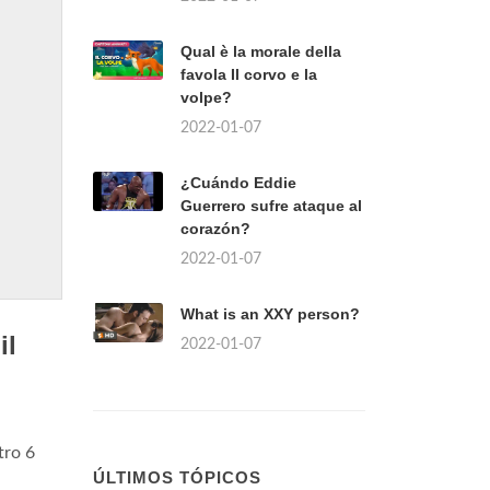
Qual è la morale della
favola Il corvo e la
volpe?
2022-01-07
¿Cuándo Eddie
Guerrero sufre ataque al
corazón?
2022-01-07
What is an XXY person?
il
2022-01-07
ntro 6
ÚLTIMOS TÓPICOS