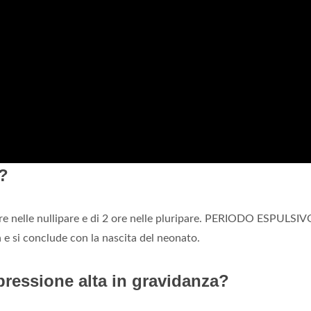
e?
re nelle nullipare e di 2 ore nelle pluripare. PERIODO ESPULSIV
a e si conclude con la nascita del neonato.
ressione alta in gravidanza?