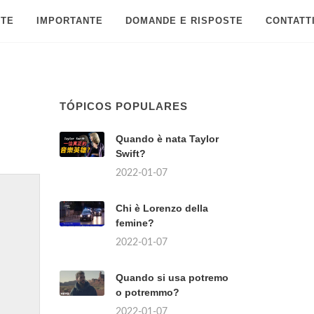
 TE
IMPORTANTE
DOMANDE E RISPOSTE
CONTATT
TÓPICOS POPULARES
Quando è nata Taylor
Swift?
2022-01-07
Chi è Lorenzo della
femine?
2022-01-07
Quando si usa potremo
o potremmo?
2022-01-07