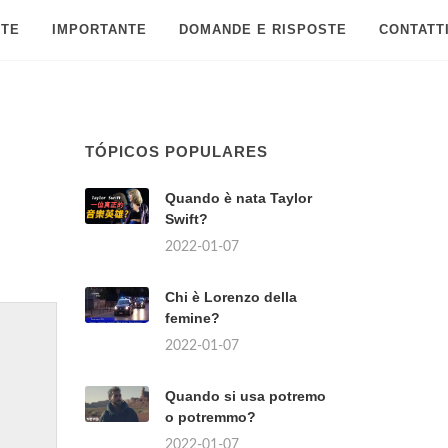
 TE
IMPORTANTE
DOMANDE E RISPOSTE
CONTATT
TÓPICOS POPULARES
Quando è nata Taylor
Swift?
2022-01-07
Chi è Lorenzo della
femine?
2022-01-07
Quando si usa potremo
o potremmo?
2022-01-07