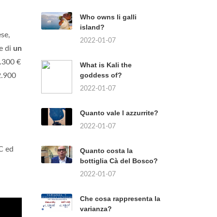
Who owns li galli
island?
ese,
2022-01-07
ne di
un
1.300 €
What is Kali the
goddess of?
2.900
2022-01-07
Quanto vale l azzurrite?
2022-01-07
C ed
Quanto costa la
bottiglia Cà del Bosco?
2022-01-07
Che cosa rappresenta la
varianza?