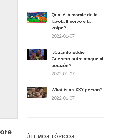
Qual è la morale della
favola Il corvo e la
volpe?
2022-01-07
¿Cuándo Eddie
Guerrero sufre ataque al
corazón?
2022-01-07
What is an XXY person?
2022-01-07
ore
ÚLTIMOS TÓPICOS