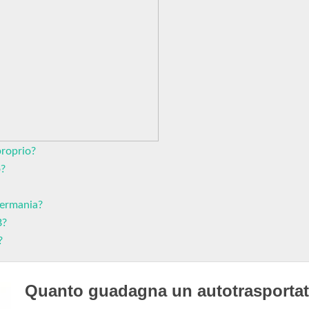
roprio?
o?
Germania?
B?
?
Quanto guadagna un autotrasportat