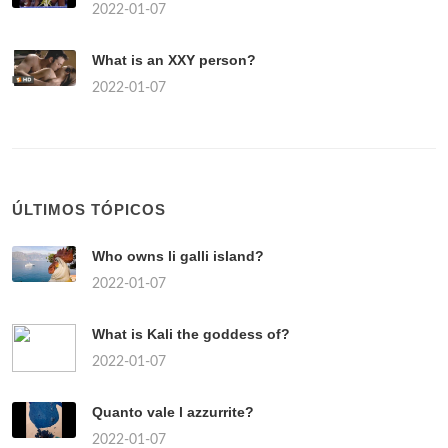
2022-01-07
What is an XXY person?
2022-01-07
ÚLTIMOS TÓPICOS
Who owns li galli island?
2022-01-07
What is Kali the goddess of?
2022-01-07
Quanto vale l azzurrite?
2022-01-07