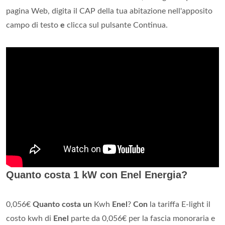
pagina Web, digita il CAP della tua abitazione nell'apposito
campo di testo
e
clicca sul pulsante Continua.
Quanto costa 1 kW con Enel Energia?
0,056€
Quanto costa un
Kwh
Enel
?
Con
la tariffa E-light il
costo kwh di
Enel
parte da 0,056€ per la fascia monoraria e