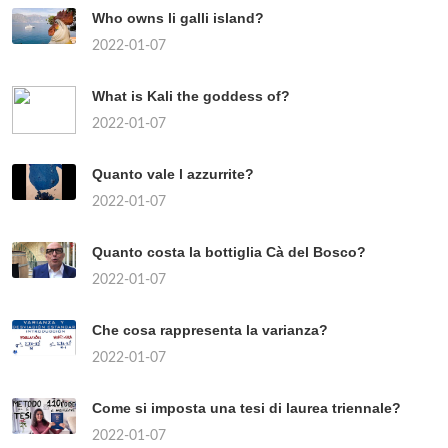
Who owns li galli island?
2022-01-07
What is Kali the goddess of?
2022-01-07
Quanto vale l azzurrite?
2022-01-07
Quanto costa la bottiglia Cà del Bosco?
2022-01-07
Che cosa rappresenta la varianza?
2022-01-07
Come si imposta una tesi di laurea triennale?
2022-01-07