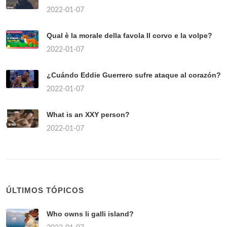
2022-01-07
Qual è la morale della favola Il corvo e la volpe?
2022-01-07
¿Cuándo Eddie Guerrero sufre ataque al corazón?
2022-01-07
What is an XXY person?
2022-01-07
ÚLTIMOS TÓPICOS
Who owns li galli island?