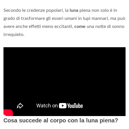
Secondo le credenze popolari, la
luna
piena non solo è in
grado di trasformare gli esseri umani in lupi mannari, ma può
avere anche effetti meno eccitanti,
come
una notte di sonno
irrequieto.
Cosa succede al corpo con la luna piena?