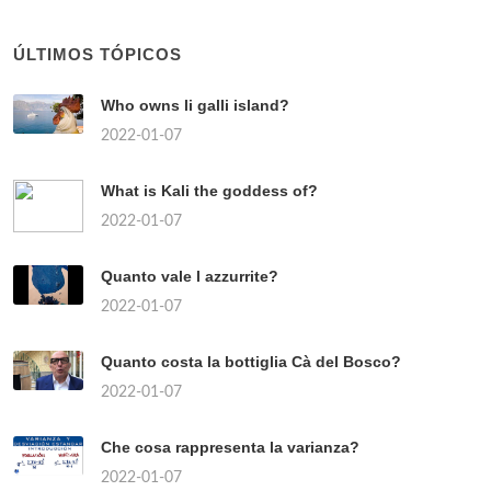
ÚLTIMOS TÓPICOS
Who owns li galli island?
2022-01-07
What is Kali the goddess of?
2022-01-07
Quanto vale l azzurrite?
2022-01-07
Quanto costa la bottiglia Cà del Bosco?
2022-01-07
Che cosa rappresenta la varianza?
2022-01-07