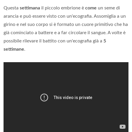
Questa
settimana
il piccolo embrione è
come
un seme di
arancia e può essere visto con un'ecografia. Assomiglia a un
girino e nel suo corpo si è formato un cuore primitivo che ha
già cominciato a battere e a far circolare il sangue. A volte è
possibile rilevare il battito con un'ecografia già a
5
settimane
.