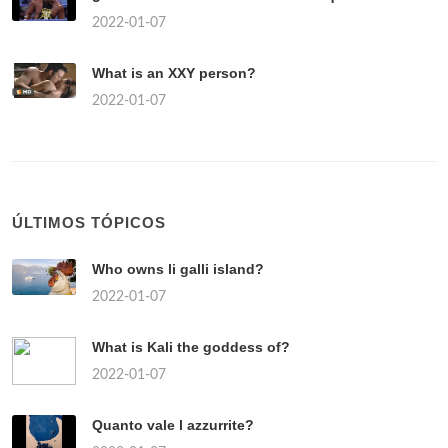
2022-01-07
What is an XXY person?
2022-01-07
ÚLTIMOS TÓPICOS
Who owns li galli island?
2022-01-07
What is Kali the goddess of?
2022-01-07
Quanto vale l azzurrite?