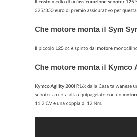
Il
costo
medio di un'
assicurazione scooter 125
S
325/350 euro di premio assicurativo per questa 
Che motore monta il Sym S
Il piccolo
125
cc è spinto dal
motore
monocilindr
Che motore monta il Kymco A
Kymco Agility 200i
R16: dalla Casa taiwanese un
scooter a ruota alta equipaggiato con un
motor
11,2 CV e una coppia di 12 Nm.