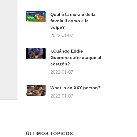
Qual è la morale della
favola Il corvo e la
volpe?
2022-01-07
¿Cuándo Eddie
Guerrero sufre ataque al
corazón?
2022-01-07
What is an XXY person?
2022-01-07
ÚLTIMOS TÓPICOS