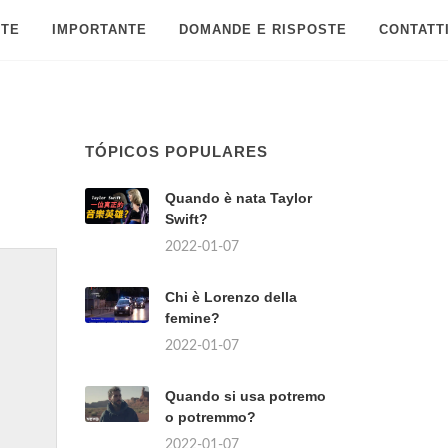
 TE
IMPORTANTE
DOMANDE E RISPOSTE
CONTATT
TÓPICOS POPULARES
Quando è nata Taylor
Swift?
2022-01-07
Chi è Lorenzo della
femine?
2022-01-07
Quando si usa potremo
o potremmo?
2022-01-07