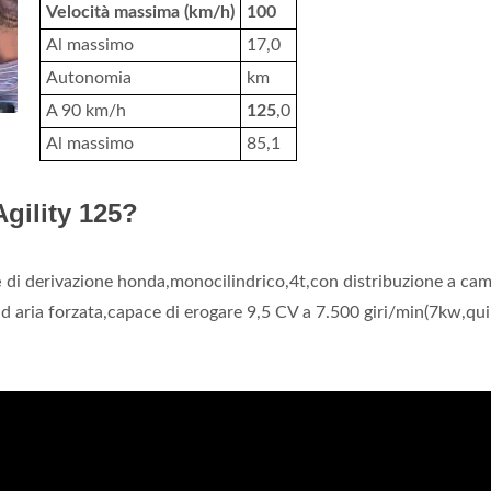
Velocità massima (km/h)
100
Al massimo
17,0
Autonomia
km
A 90 km/h
125
,0
Al massimo
85,1
gility 125?
e
di derivazione honda,monocilindrico,4t,con distribuzione a ca
ad aria forzata,capace di erogare 9,5 CV a 7.500 giri/min(7kw,qu