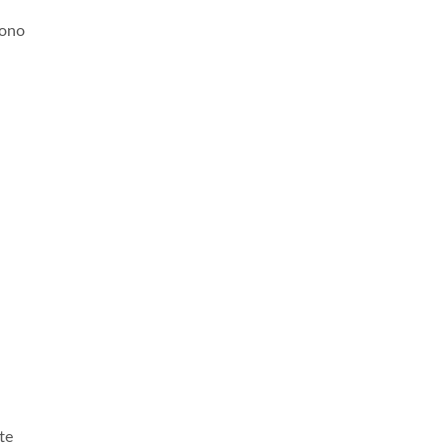
gono
i
te