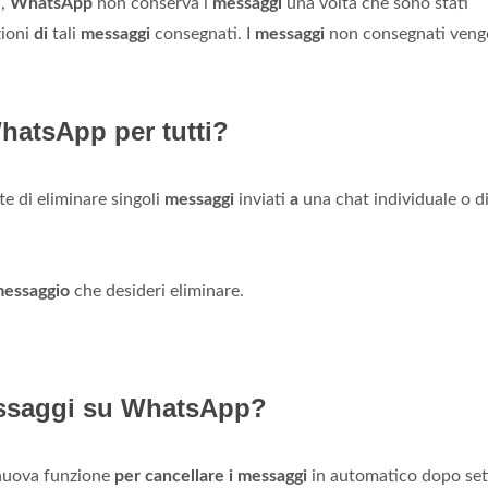
i,
WhatsApp
non conserva i
messaggi
una volta che sono stati
zioni
di
tali
messaggi
consegnati. I
messaggi
non consegnati ven
atsApp per tutti?
te di eliminare singoli
messaggi
inviati
a
una chat individuale o d
essaggio
che desideri eliminare.
essaggi su WhatsApp?
 nuova funzione
per cancellare i messaggi
in automatico dopo set