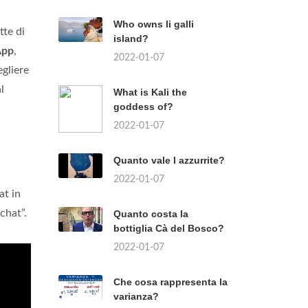
Who owns li galli
tte di
island?
App
,
2022-01-07
egliere
l
What is Kali the
goddess of?
2022-01-07
Quanto vale l azzurrite?
2022-01-07
at in
chat”.
Quanto costa la
bottiglia Cà del Bosco?
2022-01-07
Che cosa rappresenta la
varianza?