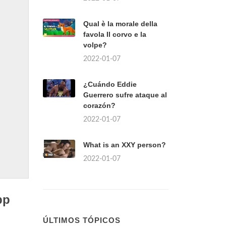
Qual è la morale della
favola Il corvo e la
volpe?
2022-01-07
¿Cuándo Eddie
Guerrero sufre ataque al
corazón?
2022-01-07
What is an XXY person?
2022-01-07
pp
ÚLTIMOS TÓPICOS