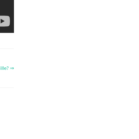
ille? ⇒
O