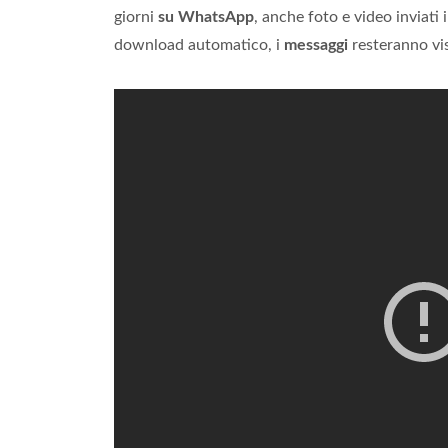
giorni
su WhatsApp
, anche foto e video inviati 
download automatico, i
messaggi
resteranno vis