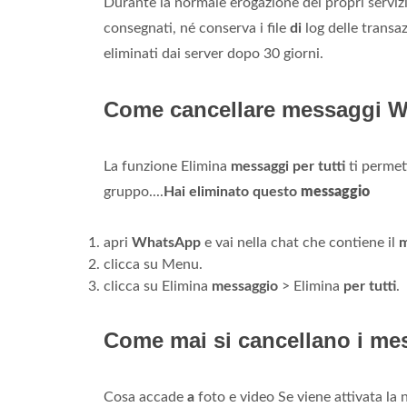
Durante la normale erogazione dei propri serviz
consegnati, né conserva i file
di
log delle transa
eliminati dai server dopo 30 giorni.
Come cancellare messaggi Wh
La funzione Elimina
messaggi per tutti
ti permet
gruppo....
Hai eliminato questo
messaggio
apri
WhatsApp
e vai nella chat che contiene il
m
clicca su Menu.
clicca su Elimina
messaggio
> Elimina
per tutti
.
Come mai si cancellano i m
Cosa accade
a
foto e video Se viene attivata la