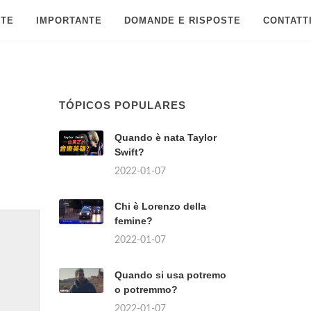
 TE
IMPORTANTE
DOMANDE E RISPOSTE
CONTATT
TÓPICOS POPULARES
Quando è nata Taylor
Swift?
2022-01-07
Chi è Lorenzo della
femine?
2022-01-07
Quando si usa potremo
o potremmo?
2022-01-07