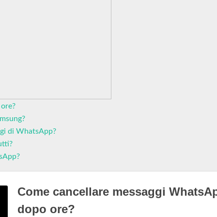
 ore?
amsung?
ggi di WhatsApp?
tti?
tsApp?
Come cancellare messaggi WhatsA
dopo ore?