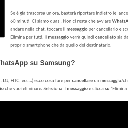
Se è già trascorsa un'ora, basterà riportare indietro le lance
60 minuti. Ci siamo quasi. Non ci resta che avviare
Whats
andare nella chat, toccare il
messaggio
per cancellarlo e sc
Elimina per tutti. Il
messaggio
verrà quindi
cancellato
sia da
proprio smartphone che da quello del destinatario.
WhatsApp su Samsung?
, LG, HTC, ecc…) ecco cosa fare per
cancellare
un
messaggio
/ch
io
che vuoi eliminare. Seleziona il
messaggio
e clicca
su
“Elimina 