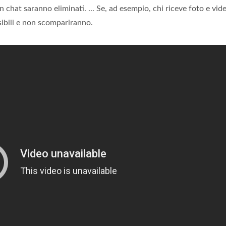
in chat saranno eliminati. ... Se, ad esempio, chi riceve foto e vide
ibili e non scompariranno.