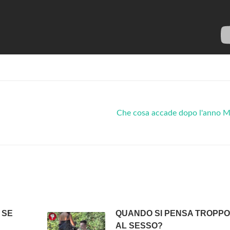
Che cosa accade dopo l'anno M
 SE
QUANDO SI PENSA TROPP
AL SESSO?