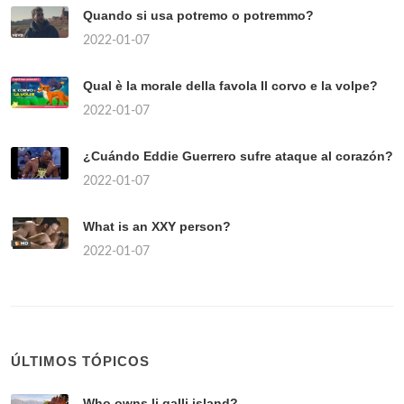
Quando si usa potremo o potremmo?
2022-01-07
Qual è la morale della favola Il corvo e la volpe?
2022-01-07
¿Cuándo Eddie Guerrero sufre ataque al corazón?
2022-01-07
What is an XXY person?
2022-01-07
ÚLTIMOS TÓPICOS
Who owns li galli island?