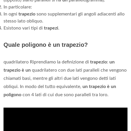
(opposti) siano paralleli si ha
un
parallelogramma).
In particolare:
In ogni
trapezio
sono supplementari gli angoli adiacenti allo
stesso lato obliquo.
Esistono vari tipi di
trapezi
.
Quale poligono è un trapezio?
quadrilatero Riprendiamo la definizione di
trapezio
:
un
trapezio è un
quadrilatero con due lati paralleli che vengono
chiamati basi, mentre gli altri due lati vengono detti lati
obliqui. In modo del tutto equivalente,
un trapezio è un
poligono
con 4 lati di cui due sono paralleli tra loro.