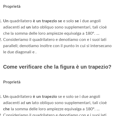
Proprietà
Un
quadrilatero
è un trapezio se
e solo
se
i due angoli
adiacenti ad
un
lato obliquo sono supplementari, tali cioè
che la somma delle loro ampiezze equivalga a 180°. ...
Consideriamo il quadrilatero e denotiamo con e i suoi lati
paralleli; denotiamo inoltre con il punto in cui si intersecano
le due diagonali e .
Come verificare che la figura è un trapezio?
Proprietà
Un
quadrilatero
è un trapezio
se e solo se i due angoli
adiacenti ad
un
lato obliquo sono supplementari, tali cioè
che
la somma delle loro ampiezze equivalga a 180°. ...
Consideriamo il quadrilatero e denotiamo con e i suoi lati