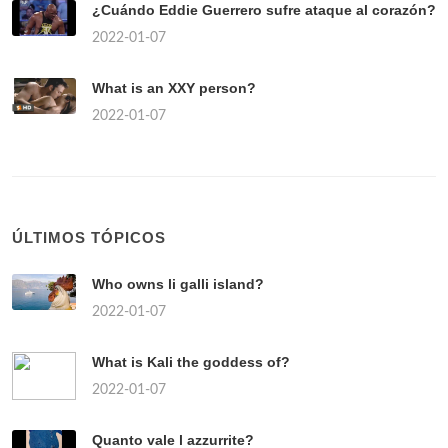
¿Cuándo Eddie Guerrero sufre ataque al corazón?
2022-01-07
What is an XXY person?
2022-01-07
ÚLTIMOS TÓPICOS
Who owns li galli island?
2022-01-07
What is Kali the goddess of?
2022-01-07
Quanto vale l azzurrite?