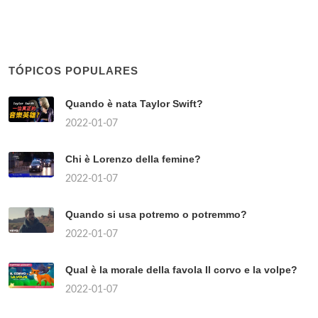
TÓPICOS POPULARES
Quando è nata Taylor Swift?
2022-01-07
Chi è Lorenzo della femine?
2022-01-07
Quando si usa potremo o potremmo?
2022-01-07
Qual è la morale della favola Il corvo e la volpe?
2022-01-07