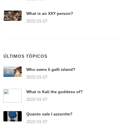
What is an XXY person?
2022-01-07
ÚLTIMOS TÓPICOS
Who owns li galli island?
2022-01-07
What is Kali the goddess of?
2022-01-07
Quanto vale l azzurrite?
2022-01-07