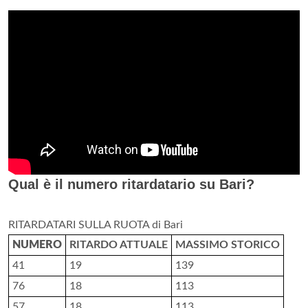
Qual è il numero ritardatario su Bari?
RITARDATARI SULLA RUOTA di Bari
NUMERO
RITARDO ATTUALE
MASSIMO STORICO
41
19
139
76
18
113
57
18
113