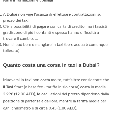
Altre informazioni e consigli
A
Dubai
non vige l'usanza di effettuare contrattazioni sul
prezzo dei
taxi
.
C'è la possibilità di
pagare
con carta di credito, ma i tassisti
gradiscono di più i contanti e spesso hanno difficoltà a
trovare il cambio. ...
Non si può bere o mangiare in
taxi
(bere acqua è comunque
tollerato)
Quanto costa una corsa in taxi a Dubai?
Muoversi in
taxi
non
costa
molto, tutt'altro: considerate che
il Taxi
Start (o base fee - tariffa inizio corsa)
costa
in media
2.99€ (12.00 AED),
le
oscillazioni del prezzo dipendono dalla
posizione di partenza e dall'ora, mentre la tariffa media per
ogni chilometro è di circa 0.45 (1.80 AED).