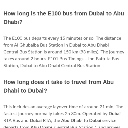
How long is the E100 bus from Dubai to Abu
Dhabi?
The E100 bus departs every 15 minutes or so. The distance
from Al Ghubaiba Bus Station in Dubai to Abu Dhabi
Central Bus Station is around 150 km (93 miles). The journey
takes around 2 hours. E101 Bus Timings – Ibn Battuta Bus
Station, Dubai to Abu Dhabi Central Bus Station
How long does it take to travel from Abu
Dhabi to Dubai?
This includes an average layover time of around 21 min. The
fastest journey normally takes 2h 30m. Operated by
Dubai
RTA Bus and
Dubai
RTA, the
Abu Dhabi
to
Dubai
service
departs from
Abu Dhabi
, Central Bus Station 1 and arrives