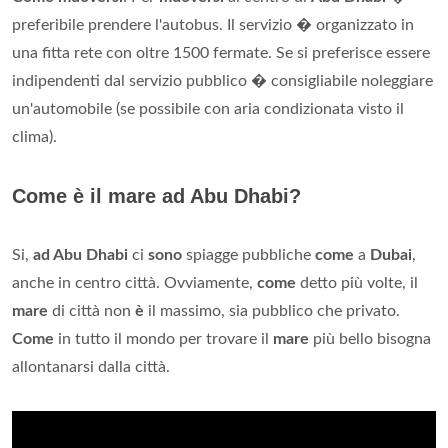
preferibile prendere l'autobus. Il servizio � organizzato in
una fitta rete con oltre 1500 fermate. Se si preferisce essere
indipendenti dal servizio pubblico � consigliabile noleggiare
un'automobile (se possibile con aria condizionata visto il
clima).
Come è il mare ad Abu Dhabi?
Si,
ad Abu Dhabi
ci
sono
spiagge pubbliche
come
a
Dubai
,
anche in centro città. Ovviamente,
come
detto più volte, il
mare
di città non
è
il massimo, sia pubblico che privato.
Come
in tutto il mondo per trovare il
mare
più bello bisogna
allontanarsi dalla città.