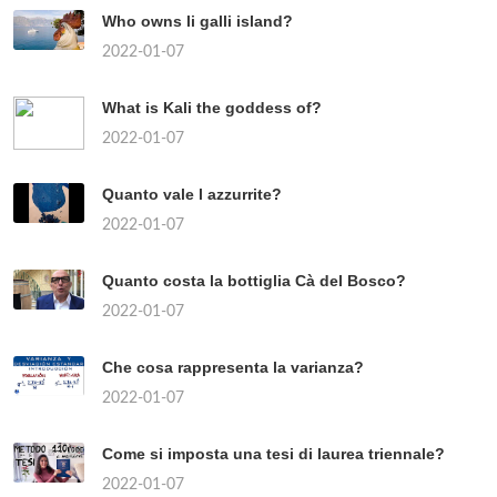
Who owns li galli island?
2022-01-07
What is Kali the goddess of?
2022-01-07
Quanto vale l azzurrite?
2022-01-07
Quanto costa la bottiglia Cà del Bosco?
2022-01-07
Che cosa rappresenta la varianza?
2022-01-07
Come si imposta una tesi di laurea triennale?
2022-01-07