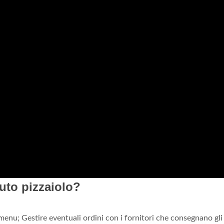
iuto pizzaiolo?
n menu; Gestire eventuali ordini con i fornitori che consegnano gli