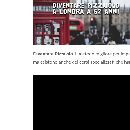
Diventare Pizzaiolo
. Il metodo migliore per impa
ma esistono anche dei corsi specializzati che ha