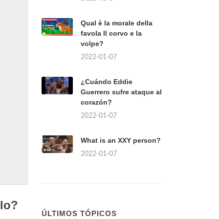
Qual è la morale della
favola Il corvo e la
volpe?
2022-01-07
¿Cuándo Eddie
Guerrero sufre ataque al
corazón?
2022-01-07
What is an XXY person?
2022-01-07
olo?
ÚLTIMOS TÓPICOS