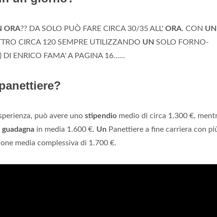
N ORA
?? DA SOLO PUÒ FARE CIRCA 30/35 ALL'
ORA
. CON
UN
ATTRO CIRCA 120 SEMPRE UTILIZZANDO
UN
SOLO FORNO-
 DI ENRICO FAMA' A PAGINA 16......
panettiere?
esperienza, può avere uno
stipendio
medio di circa 1.300 €, ment
a
guadagna
in media 1.600 €.
Un
Panettiere a fine carriera con pi
ione media complessiva di 1.700 €.