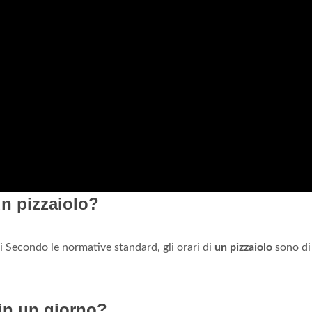
un pizzaiolo?
ri Secondo le normative standard, gli orari di
un pizzaiolo
sono di
 in un giorno?