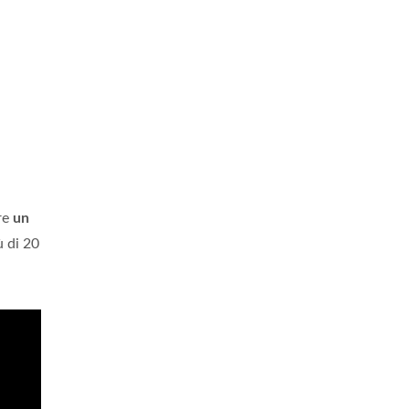
re
un
ù di 20