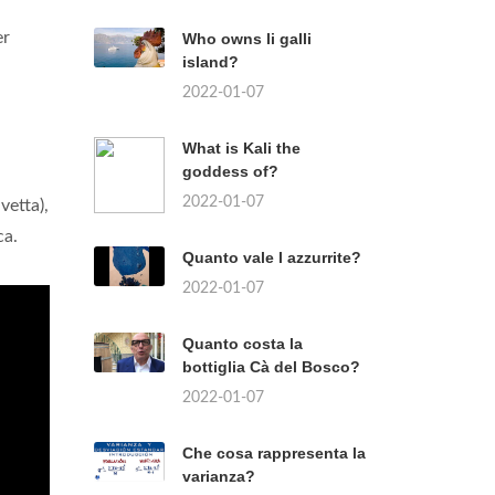
er
Who owns li galli
island?
2022-01-07
What is Kali the
goddess of?
2022-01-07
vetta),
ca.
Quanto vale l azzurrite?
2022-01-07
Quanto costa la
bottiglia Cà del Bosco?
2022-01-07
Che cosa rappresenta la
varianza?