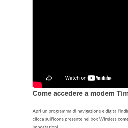
Come accedere a modem Ti
Apri un programma di navigazione e digita l'indi
clicca sull'icona presente nel box Wireless
com
impostazioni.