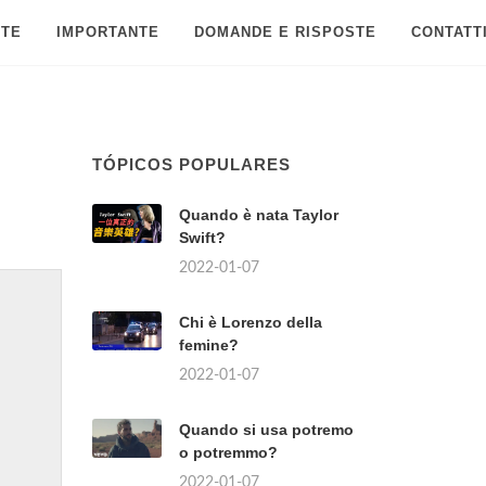
 TE
IMPORTANTE
DOMANDE E RISPOSTE
CONTATT
TÓPICOS POPULARES
Quando è nata Taylor
Swift?
2022-01-07
Chi è Lorenzo della
femine?
2022-01-07
Quando si usa potremo
o potremmo?
2022-01-07