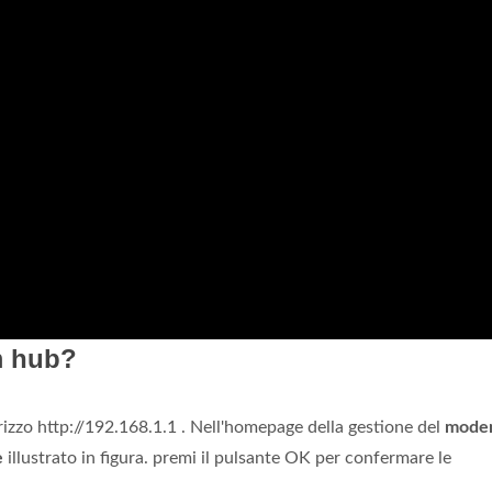
m hub?
rizzo http://192.168.1.1 . Nell'homepage della gestione del
mode
e
illustrato in figura. premi il pulsante OK per confermare le