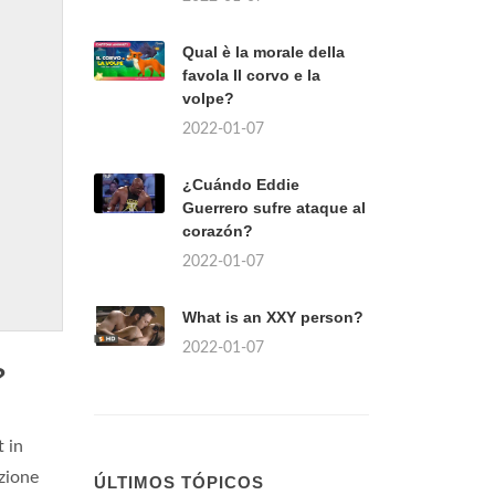
Qual è la morale della
favola Il corvo e la
volpe?
2022-01-07
¿Cuándo Eddie
Guerrero sufre ataque al
corazón?
2022-01-07
What is an XXY person?
2022-01-07
?
t in
azione
ÚLTIMOS TÓPICOS