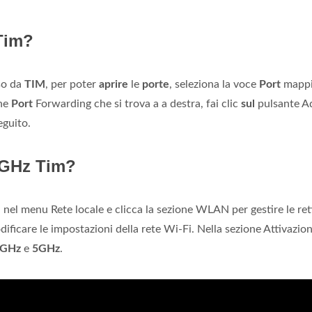
 Tim?
so da
TIM
, per poter
aprire
le
porte
, seleziona la voce
Port
mapp
one
Port
Forwarding che si trova a a destra, fai clic
sul
pulsante A
eguito.
5GHz Tim?
nel menu Rete locale e clicca la sezione WLAN per gestire le ret
odificare le impostazioni della rete Wi-Fi. Nella sezione Attivazio
GHz
e
5GHz
.