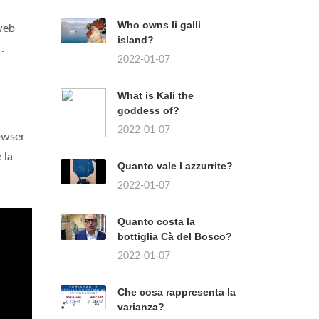
Who owns li galli
web
island?
.
2022-01-07
What is Kali the
goddess of?
2022-01-07
rowser
 la
Quanto vale l azzurrite?
2022-01-07
Quanto costa la
bottiglia Cà del Bosco?
2022-01-07
Che cosa rappresenta la
varianza?