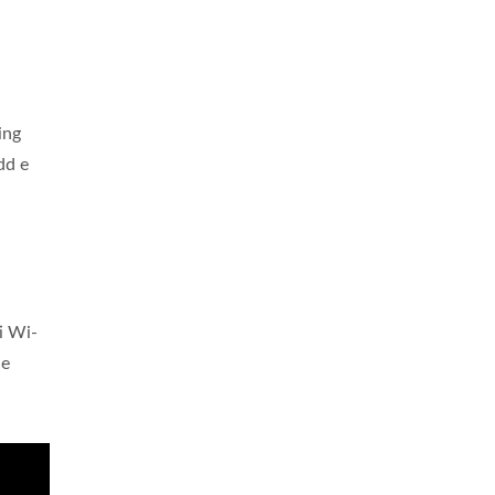
ing
dd e
i Wi-
ne