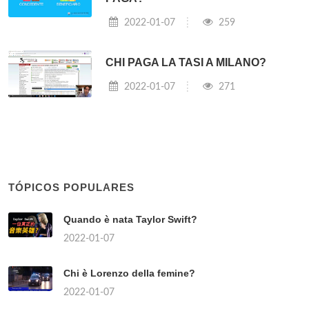
2022-01-07
259
CHI PAGA LA TASI A MILANO?
2022-01-07
271
TÓPICOS POPULARES
Quando è nata Taylor Swift?
2022-01-07
Chi è Lorenzo della femine?
2022-01-07