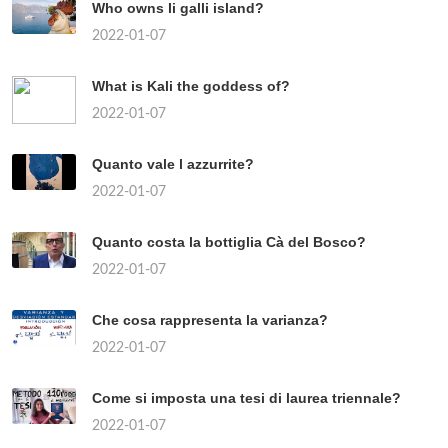
Who owns li galli island?
2022-01-07
What is Kali the goddess of?
2022-01-07
Quanto vale l azzurrite?
2022-01-07
Quanto costa la bottiglia Cà del Bosco?
2022-01-07
Che cosa rappresenta la varianza?
2022-01-07
Come si imposta una tesi di laurea triennale?
2022-01-07