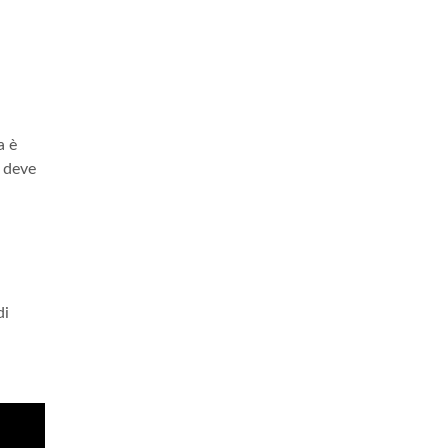
a è
e deve
di