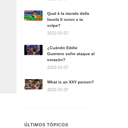
Qual è la morale della
favola Il corvo e la
volpe?
2022-01-07
¿Cuándo Eddie
Guerrero sufre ataque al
corazón?
2022-01-07
What is an XXY person?
2022-01-07
ÚLTIMOS TÓPICOS