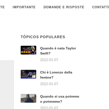
 TE
IMPORTANTE
DOMANDE E RISPOSTE
CONTATT
TÓPICOS POPULARES
Quando è nata Taylor
Swift?
2022-01-07
Chi è Lorenzo della
femine?
2022-01-07
Quando si usa potremo
o potremmo?
2022-01-07