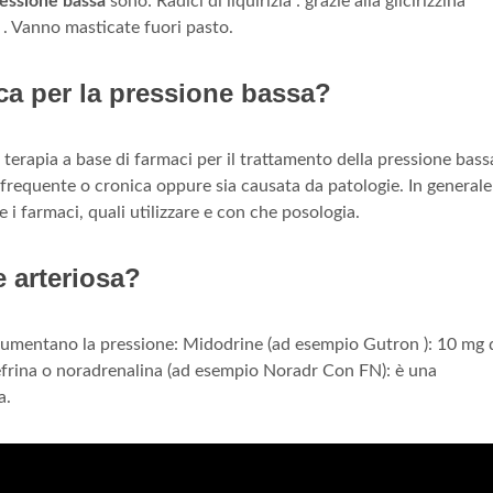
essione bassa
sono: Radici di liquirizia : grazie alla glicirizzina
. Vanno masticate fuori pasto.
ica per la pressione bassa?
 terapia a base di farmaci per il trattamento della pressione bass
sia frequente o cronica oppure sia causata da patologie. In general
i farmaci, quali utilizzare e con che posologia.
 arteriosa?
 aumentano la pressione: Midodrine (ad esempio Gutron ): 10 mg 
inefrina o noradrenalina (ad esempio Noradr Con FN): è una
a.