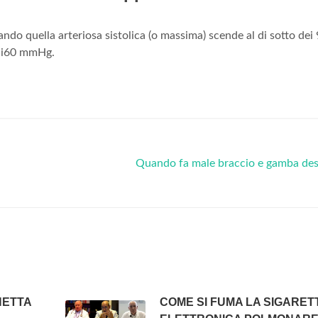
do quella arteriosa sistolica (o massima) scende al di sotto dei
 ai60 mmHg.
Quando fa male braccio e gamba des
HETTA
COME SI FUMA LA SIGARET