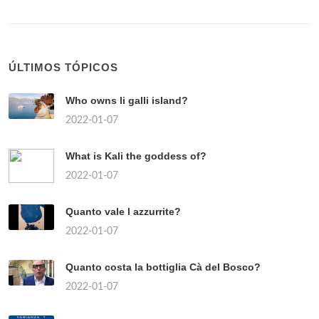
ÚLTIMOS TÓPICOS
Who owns li galli island?
2022-01-07
What is Kali the goddess of?
2022-01-07
Quanto vale l azzurrite?
2022-01-07
Quanto costa la bottiglia Cà del Bosco?
2022-01-07