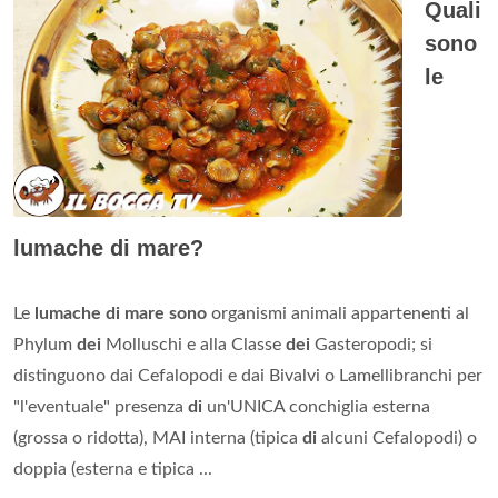
Quali
sono
le
lumache di mare?
Le
lumache di mare sono
organismi animali appartenenti al
Phylum
dei
Molluschi e alla Classe
dei
Gasteropodi; si
distinguono dai Cefalopodi e dai Bivalvi o Lamellibranchi per
"l'eventuale" presenza
di
un'UNICA conchiglia esterna
(grossa o ridotta), MAI interna (tipica
di
alcuni Cefalopodi) o
doppia (esterna e tipica ...