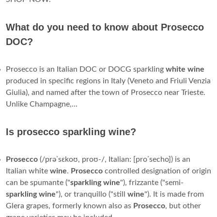
What do you need to know about Prosecco
DOC?
Prosecco is an Italian DOC or DOCG sparkling
white wine
produced in specific regions in Italy (Veneto and Friuli Venzia
Giulia), and named after the town of Prosecco near Trieste.
Unlike Champagne,...
Is prosecco sparkling wine?
Prosecco
(/prəˈsɛkoʊ, proʊ-/, Italian: [proˈsecho]) is an
Italian white
wine
.
Prosecco
controlled designation of origin
can be spumante ("
sparkling
wine
"), frizzante ("semi-
sparkling
wine
"), or tranquillo ("still
wine
"). It is made from
Glera grapes, formerly known also as
Prosecco
, but other