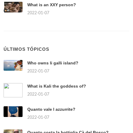
What is an XXY person?
2022-01-07
ÚLTIMOS TÓPICOS
Who owns li galli island?
2022-01-07
What is Kali the goddess of?
2022-01-07
Quanto vale l azzurrite?
2022-01-07
Quanto costa la bottiglia Cà del Bosco?