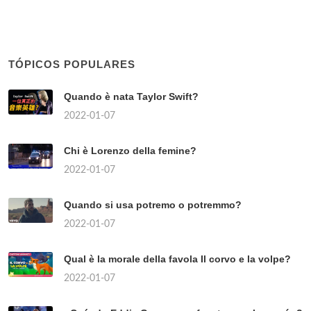
TÓPICOS POPULARES
Quando è nata Taylor Swift?
2022-01-07
Chi è Lorenzo della femine?
2022-01-07
Quando si usa potremo o potremmo?
2022-01-07
Qual è la morale della favola Il corvo e la volpe?
2022-01-07