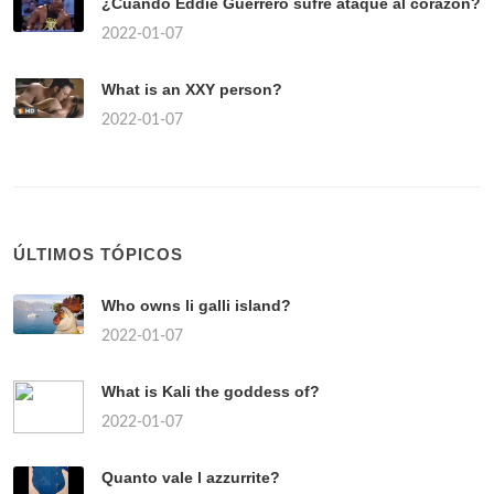
¿Cuándo Eddie Guerrero sufre ataque al corazón?
2022-01-07
What is an XXY person?
2022-01-07
ÚLTIMOS TÓPICOS
Who owns li galli island?
2022-01-07
What is Kali the goddess of?
2022-01-07
Quanto vale l azzurrite?