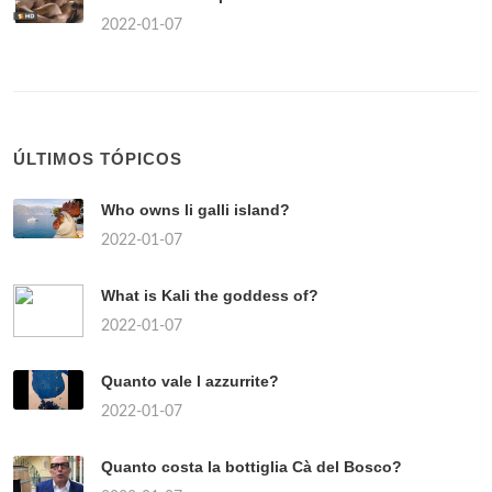
2022-01-07
ÚLTIMOS TÓPICOS
Who owns li galli island?
2022-01-07
What is Kali the goddess of?
2022-01-07
Quanto vale l azzurrite?
2022-01-07
Quanto costa la bottiglia Cà del Bosco?