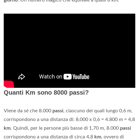
giorno
. Un numero magico che equivale a quasi 8 km.
Quanti Km sono 8000 passi?
Viene da sé che 8.000
passi
, ciascuno dei quali lungo 0,6 m,
corrispondono a una distanza di: 8.000 x 0,6 = 4.800 m = 4,8
km
. Quindi, per le persone più basse di 1,70 m, 8.000
passi
corrispondono a una distanza di circa 4,8
km
, ovvero di