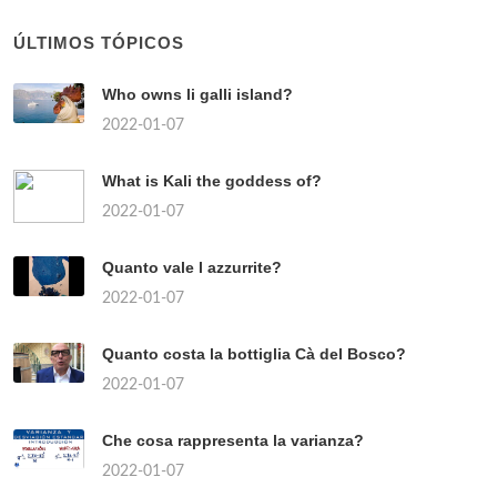
ÚLTIMOS TÓPICOS
Who owns li galli island?
2022-01-07
What is Kali the goddess of?
2022-01-07
Quanto vale l azzurrite?
2022-01-07
Quanto costa la bottiglia Cà del Bosco?
2022-01-07
Che cosa rappresenta la varianza?
2022-01-07