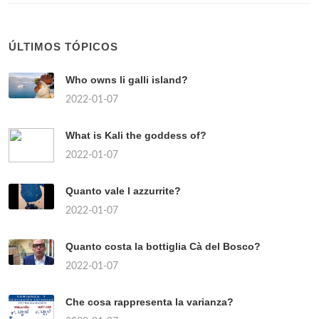
ÚLTIMOS TÓPICOS
Who owns li galli island?
2022-01-07
What is Kali the goddess of?
2022-01-07
Quanto vale l azzurrite?
2022-01-07
Quanto costa la bottiglia Cà del Bosco?
2022-01-07
Che cosa rappresenta la varianza?