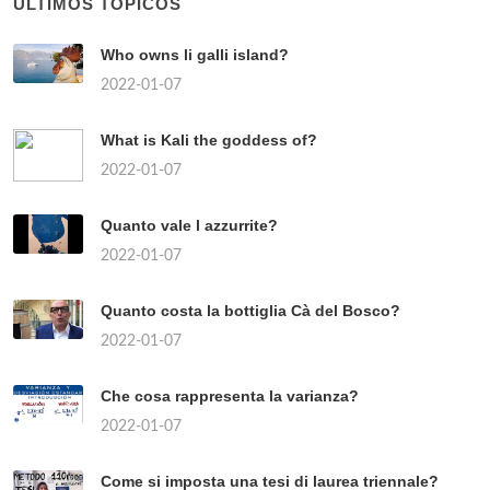
ÚLTIMOS TÓPICOS
Who owns li galli island?
2022-01-07
What is Kali the goddess of?
2022-01-07
Quanto vale l azzurrite?
2022-01-07
Quanto costa la bottiglia Cà del Bosco?
2022-01-07
Che cosa rappresenta la varianza?
2022-01-07
Come si imposta una tesi di laurea triennale?