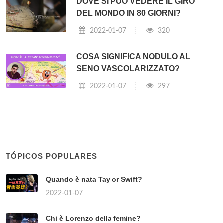
DOVE SI PUÒ VEDERE IL GIRO
DEL MONDO IN 80 GIORNI?
2022-01-07
320
COSA SIGNIFICA NODULO AL
SENO VASCOLARIZZATO?
2022-01-07
297
TÓPICOS POPULARES
Quando è nata Taylor Swift?
2022-01-07
Chi è Lorenzo della femine?