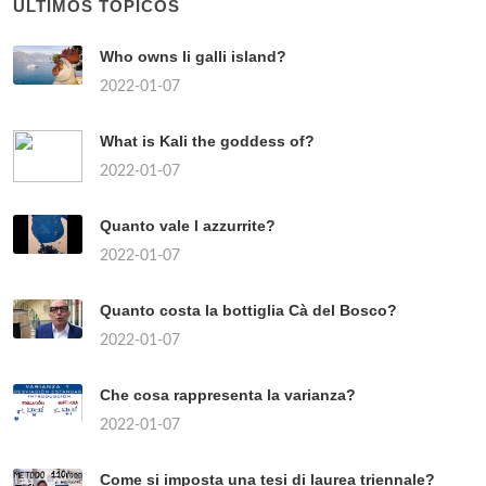
ÚLTIMOS TÓPICOS
Who owns li galli island?
2022-01-07
What is Kali the goddess of?
2022-01-07
Quanto vale l azzurrite?
2022-01-07
Quanto costa la bottiglia Cà del Bosco?
2022-01-07
Che cosa rappresenta la varianza?
2022-01-07
Come si imposta una tesi di laurea triennale?