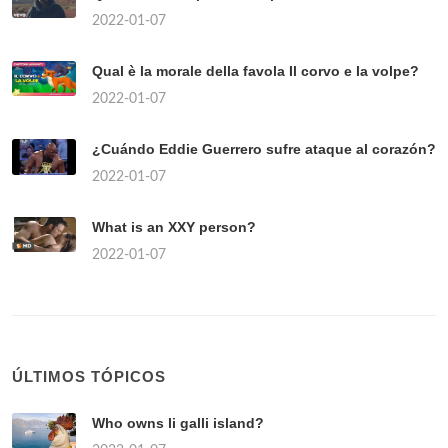
2022-01-07
Qual è la morale della favola Il corvo e la volpe?
2022-01-07
¿Cuándo Eddie Guerrero sufre ataque al corazón?
2022-01-07
What is an XXY person?
2022-01-07
ÚLTIMOS TÓPICOS
Who owns li galli island?