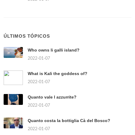
ÚLTIMOS TÓPICOS
Who owns li galli island?
2022-01-07
What is Kali the goddess of?
2022-01-07
Quanto vale l azzurrite?
2022-01-07
Quanto costa la bottiglia Cà del Bosco?
2022-01-07