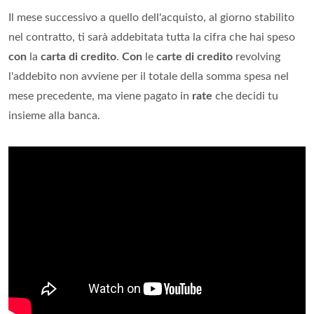
Il mese successivo a quello dell'acquisto, al giorno stabilito
nel contratto, ti sarà addebitata tutta la cifra che hai speso
con
la
carta di credito
.
Con
le
carte di credito
revolving
l'addebito non avviene per il totale della somma spesa nel
mese precedente, ma viene pagato in
rate
che decidi tu
insieme alla banca.