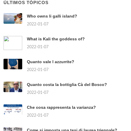
ÚLTIMOS TÓPICOS
Who owns li galli island?
2022-01-07
What is Kali the goddess of?
2022-01-07
Quanto vale l azzurrite?
2022-01-07
Quanto costa la bottiglia Cà del Bosco?
2022-01-07
Che cosa rappresenta la varianza?
2022-01-07
Come si imposta una tesi di laurea triennale?