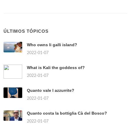
ÚLTIMOS TÓPICOS
Who owns li galli island?
2022-01-07
What is Kali the goddess of?
2022-01-07
Quanto vale l azzurrite?
2022-01-07
Quanto costa la bottiglia Cà del Bosco?
2022-01-07