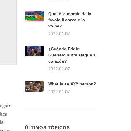
Qual è la morale della
favola Il corvo e la
volpe?
2022-01-07
¿Cuándo Eddie
Guerrero sufre ataque al
corazón?
2022-01-07
What is an XXY person?
2022-01-07
egato
irca
ia
ÚLTIMOS TÓPICOS
uattro.