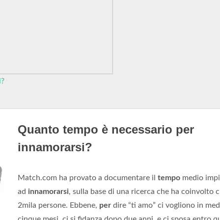
i?
Quanto tempo è necessario per
innamorarsi?
Match.com ha provato a documentare il
tempo
medio impi
ad
innamorarsi
, sulla base di una ricerca che ha coinvolto c
2mila persone. Ebbene,
per
dire “ti amo” ci vogliono in med
cinque mesi, ci si fidanza dopo due anni, e ci sposa entro q