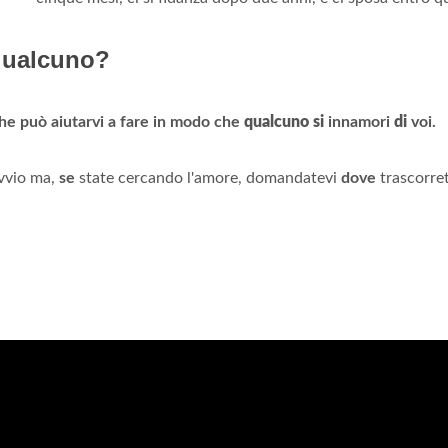
 qualcuno?
che può aiutarvi a fare in modo che
qualcuno si
innamori
di
voi.
ovvio ma,
se
state cercando l'amore, domandatevi
dove
trascorret