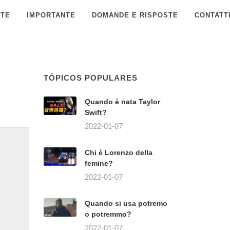
 TE
IMPORTANTE
DOMANDE E RISPOSTE
CONTATT
TÓPICOS POPULARES
Quando è nata Taylor
Swift?
2022-01-07
Chi è Lorenzo della
femine?
2022-01-07
Quando si usa potremo
o potremmo?
2022-01-07