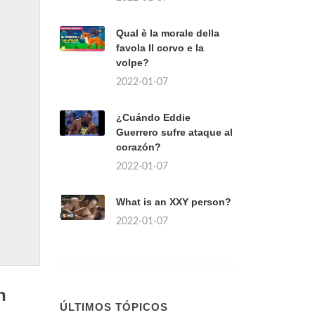
Qual è la morale della
favola Il corvo e la
volpe?
2022-01-07
¿Cuándo Eddie
Guerrero sufre ataque al
corazón?
2022-01-07
What is an XXY person?
2022-01-07
n
ÚLTIMOS TÓPICOS