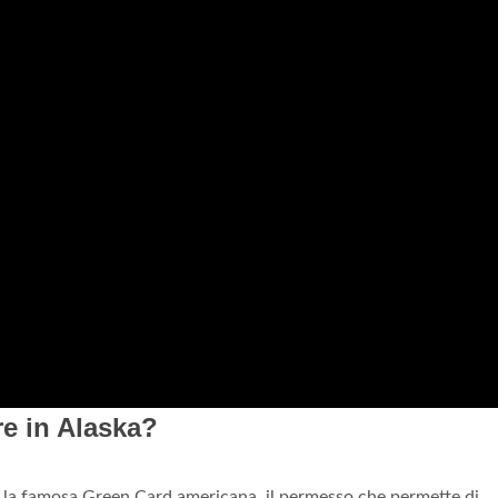
re in Alaska?
 la famosa Green Card americana, il permesso che permette di