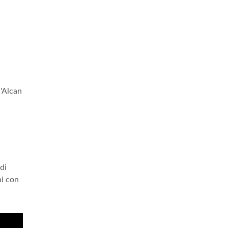
l'Alcan
 di
ni con