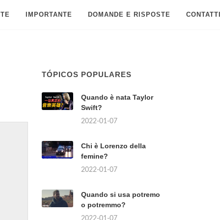
 TE
IMPORTANTE
DOMANDE E RISPOSTE
CONTATT
TÓPICOS POPULARES
Quando è nata Taylor
Swift?
2022-01-07
Chi è Lorenzo della
femine?
2022-01-07
Quando si usa potremo
o potremmo?
2022-01-07