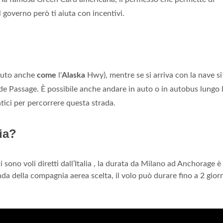
 governo però ti aiuta con incentivi.
ciuto anche
come
l'
Alaska
Hwy), mentre se si arriva con la nave si
side Passage. È possibile anche andare in auto o in autobus lungo 
ici per percorrere questa strada.
ia?
ci sono voli diretti dall’Italia , la durata da Milano ad Anchorage è
nda della compagnia aerea scelta, il volo può durare fino a 2 gior