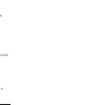
e.
ussia.
 e