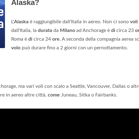
Alaska?
L'
Alaska
è raggiungibile dall'Italia in aereo. Non ci sono
voli
dall'Italia, la
durata
da
Milano
ad Anchorage è
di
circa 23
o
Roma è
di
circa 24
ore
. A seconda della compagnia aerea sce
volo
può durare fino a 2 giorni con un pernottamento.
chorage, ma vari voli con scalo a Seattle, Vancouver, Dallas o altr
e in aereo altre città,
come
Juneau, Sitka o Fairbanks.