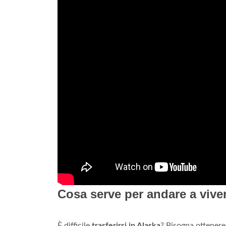
Cosa serve per andare a vive
È difficile
trasferirsi in Alaska
? Bisogna ottenere