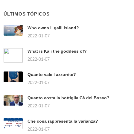
ÚLTIMOS TÓPICOS
Who owns li galli island?
2022-01-07
What is Kali the goddess of?
2022-01-07
Quanto vale l azzurrite?
2022-01-07
Quanto costa la bottiglia Cà del Bosco?
2022-01-07
Che cosa rappresenta la varianza?
2022-01-07