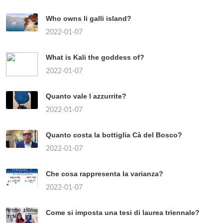
Who owns li galli island?
2022-01-07
What is Kali the goddess of?
2022-01-07
Quanto vale l azzurrite?
2022-01-07
Quanto costa la bottiglia Cà del Bosco?
2022-01-07
Che cosa rappresenta la varianza?
2022-01-07
Come si imposta una tesi di laurea triennale?