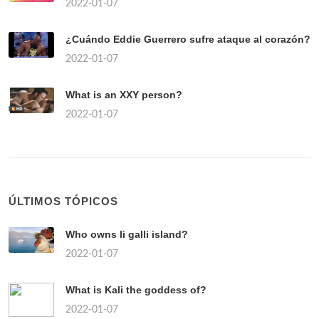
2022-01-07
¿Cuándo Eddie Guerrero sufre ataque al corazón?
2022-01-07
What is an XXY person?
2022-01-07
ÚLTIMOS TÓPICOS
Who owns li galli island?
2022-01-07
What is Kali the goddess of?
2022-01-07