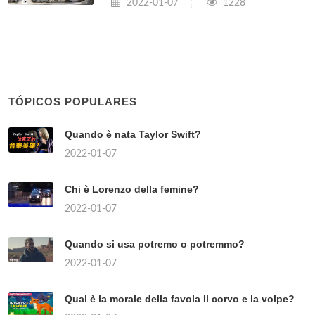
2022-01-07
1228
TÓPICOS POPULARES
Quando è nata Taylor Swift?
2022-01-07
Chi è Lorenzo della femine?
2022-01-07
Quando si usa potremo o potremmo?
2022-01-07
Qual è la morale della favola Il corvo e la volpe?