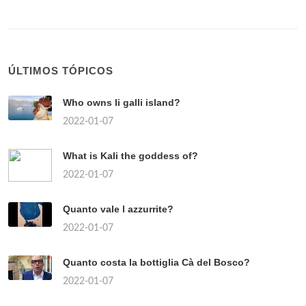
ÚLTIMOS TÓPICOS
Who owns li galli island?
2022-01-07
What is Kali the goddess of?
2022-01-07
Quanto vale l azzurrite?
2022-01-07
Quanto costa la bottiglia Cà del Bosco?
2022-01-07