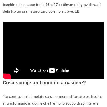
bambino che nasce tra le
35
e 37
settimane
di gravidanza è
definito un prematuro tardivo e non grave. EB
Cosa spinge un bambino a nascere?
"Le contrazioni stimolate da
un
ormone chiamato ossitocina
si trasformano in doglie che hanno lo scopo di spingere la