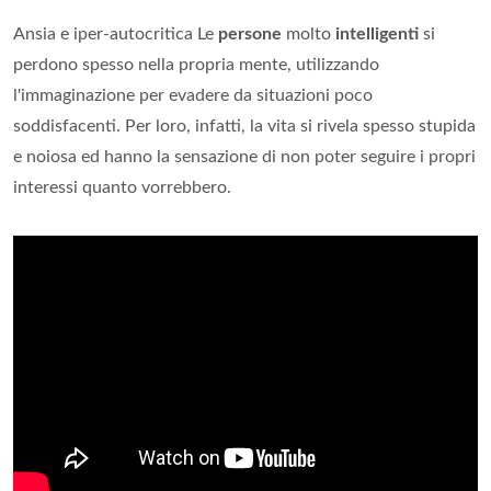
Ansia e iper-autocritica Le
persone
molto
intelligenti
si
perdono spesso nella propria mente, utilizzando
l'immaginazione per evadere da situazioni poco
soddisfacenti. Per loro, infatti, la vita si rivela spesso stupida
e noiosa ed hanno la sensazione di non poter seguire i propri
interessi quanto vorrebbero.