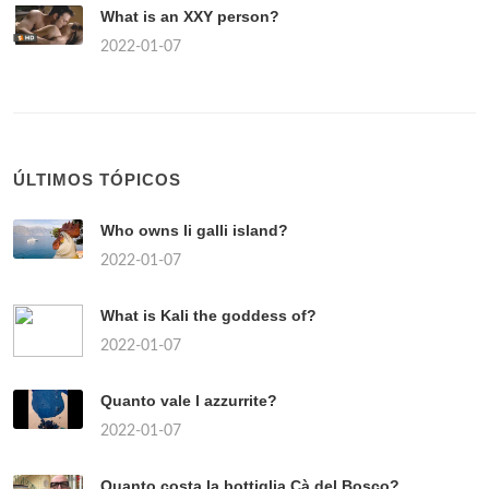
What is an XXY person?
2022-01-07
ÚLTIMOS TÓPICOS
Who owns li galli island?
2022-01-07
What is Kali the goddess of?
2022-01-07
Quanto vale l azzurrite?
2022-01-07
Quanto costa la bottiglia Cà del Bosco?