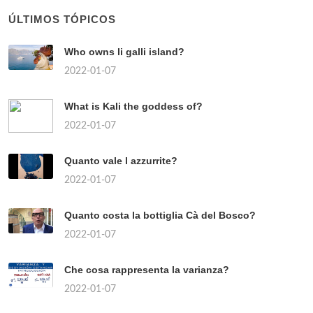
ÚLTIMOS TÓPICOS
Who owns li galli island?
2022-01-07
What is Kali the goddess of?
2022-01-07
Quanto vale l azzurrite?
2022-01-07
Quanto costa la bottiglia Cà del Bosco?
2022-01-07
Che cosa rappresenta la varianza?
2022-01-07