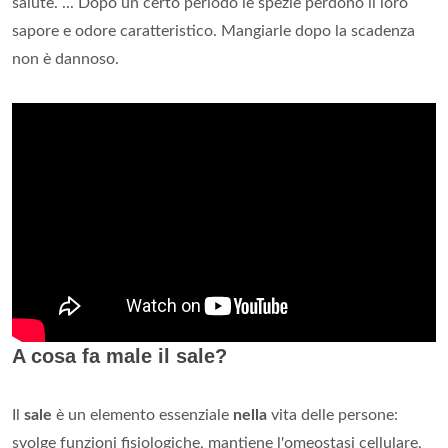
salute. ... Dopo un certo periodo le spezie perdono il loro
sapore e odore caratteristico. Mangiarle dopo la scadenza
non è dannoso.
A cosa fa male il sale?
Il
sale
è un elemento essenziale
nella
vita delle persone:
svolge funzioni fisiologiche, mantiene l'omeostasi cellulare,