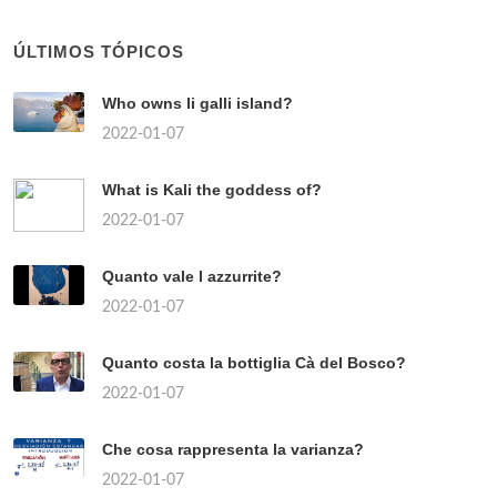
ÚLTIMOS TÓPICOS
Who owns li galli island?
2022-01-07
What is Kali the goddess of?
2022-01-07
Quanto vale l azzurrite?
2022-01-07
Quanto costa la bottiglia Cà del Bosco?
2022-01-07
Che cosa rappresenta la varianza?
2022-01-07