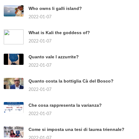
Who owns li galli island?
2022-01-07
What is Kali the goddess of?
2022-01-07
Quanto vale l azzurrite?
2022-01-07
Quanto costa la bottiglia Cà del Bosco?
2022-01-07
Che cosa rappresenta la varianza?
2022-01-07
Come si imposta una tesi di laurea triennale?
2022-01-07