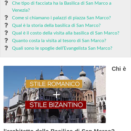
Che tipo di facciata ha la Basilica di San Marco a
Venezia?
Come si chiamano i palazzi di piazza San Marco?
Qual è la storia della basilica di San Marco?
Qual è il costo della visita alla basilica di San Marco?
Quanto costa la visita al tesoro di San Marco?
Quali sono le spoglie dell’Evangelista San Marco?
Chi è