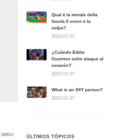
Qual è la morale della
favola Il corvo e la
volpe?
2022-01-07
¿Cuándo Eddie
Guerrero sufre ataque al
corazón?
2022-01-07
What is an XXY person?
2022-01-07
lattici
ÚLTIMOS TÓPICOS