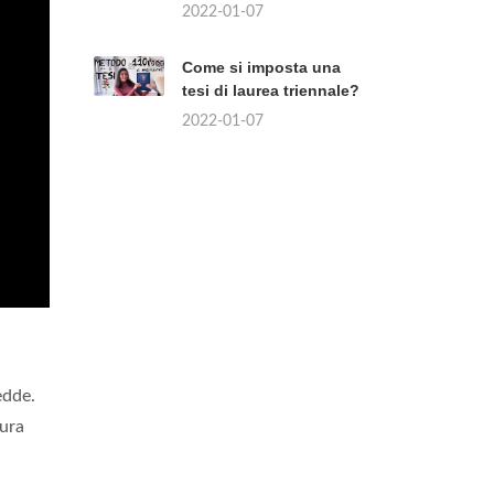
2022-01-07
Come si imposta una
tesi di laurea triennale?
2022-01-07
edde.
tura