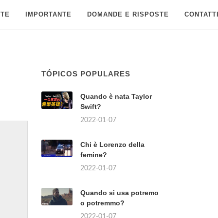
 TE
IMPORTANTE
DOMANDE E RISPOSTE
CONTATT
TÓPICOS POPULARES
Quando è nata Taylor
Swift?
2022-01-07
Chi è Lorenzo della
femine?
2022-01-07
Quando si usa potremo
o potremmo?
2022-01-07