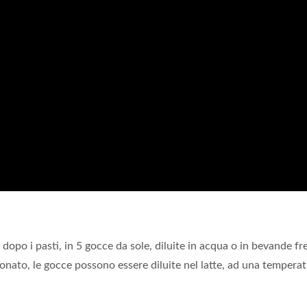
dopo i pasti, in 5 gocce da sole, diluite in acqua o in bevande fr
nato, le gocce possono essere diluite nel latte, ad una tempera