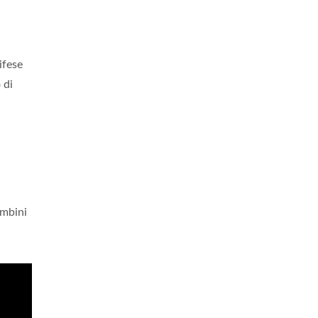
ifese
 di
ambini