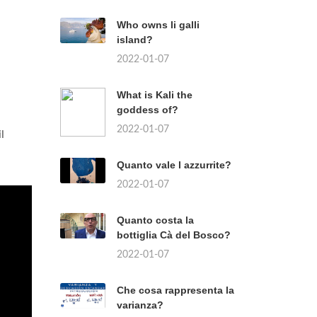
Who owns li galli
island?
2022-01-07
What is Kali the
goddess of?
2022-01-07
l
Quanto vale l azzurrite?
2022-01-07
Quanto costa la
bottiglia Cà del Bosco?
2022-01-07
Che cosa rappresenta la
varianza?